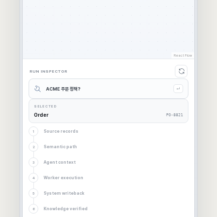
React Flow
RUN INSPECTOR
ACME 주문 정책?
↵
SELECTED
Order
PO-8821
Source records
1
Semantic path
2
Agent context
3
Worker execution
4
System writeback
5
Knowledge verified
6