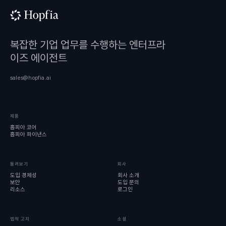
복잡한 기업 업무를 수행하는 엔터프라
이즈 에이전트
sales@hopfia.ai
제품
홉피아 코어
홉피아 파이낸스
둘러보기
회사
도입 경제성
회사 소개
보안
도입 문의
리소스
로그인
법적 고지
소셜