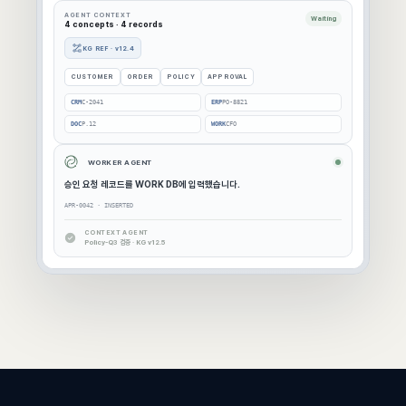
AGENT CONTEXT
Waiting
4 concepts · 4 records
KG REF · v12.4
CUSTOMER
ORDER
POLICY
APPROVAL
CRM
C-2041
ERP
PO-8821
DOC
P.12
WORK
CFO
WORKER AGENT
승인 요청 레코드를 WORK DB에 입력했습니다.
APR-0042 · INSERTED
CONTEXT AGENT
Policy-Q3 검증 · KG v12.5