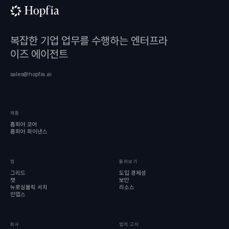
복잡한 기업 업무를 수행하는 엔터프라
이즈 에이전트
sales@hopfia.ai
제품
홉피아 코어
홉피아 파이낸스
앱
둘러보기
그리드
도입 경제성
챗
보안
뉴로심볼릭 서치
리소스
인뎁스
회사
법적 고지